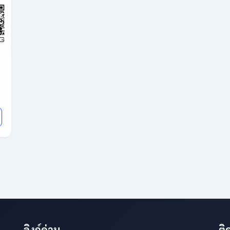
ลิงก์ด่วน
ติ