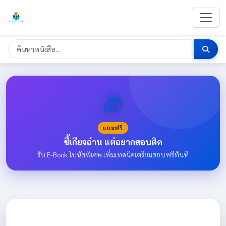
🎁
แถมฟรี
ขี้เกียจอ่าน แต่อยากสอบติด
รับ E-Book โบนัสพิเศษ เพิ่มเทคนิคเตรียมสอบฟรีทันที