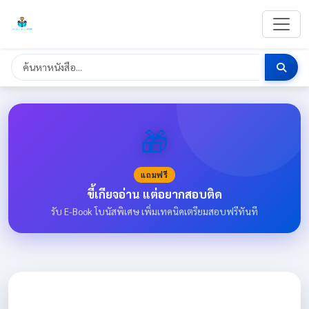
🎁
แถมฟรี
ขี้เกียจอ่าน แต่อยากสอบติด
รับ E-Book โบนัสพิเศษ เพิ่มเทคนิคเตรียมสอบฟรีทันที