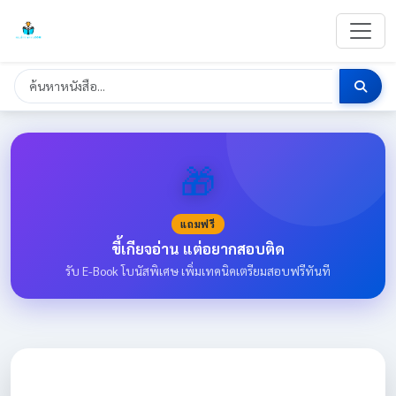
🎁
แถมฟรี
ขี้เกียจอ่าน แต่อยากสอบติด
รับ E-Book โบนัสพิเศษ เพิ่มเทคนิคเตรียมสอบฟรีทันที