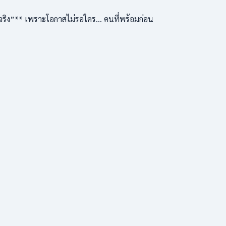
ริง”** เพราะโอกาสไม่รอใคร… คนที่พร้อมก่อน