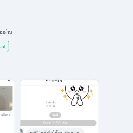
ามผ่าน
ial