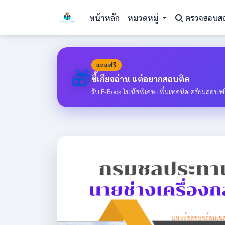
หน้าหลัก
หมวดหมู่
ตรวจสอบส
แถมฟรี
🎁
ขี้เกียจอ่าน แต่อยากสอบติด
รับ E-Book โบนัสพิเศษ เพิ่มเทคนิคเตรียมสอบฟร