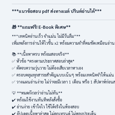
***แนวข้อสอบ pdf ส่งทางเมล์ ปรินต์อ่านได้***
🎁 **แถมฟรี! E-Book พิเศษ**
**“เทคนิคอ่านเร็ว จำแม่น ไม่มีวันลืม”**
เพิ่มพลังการอ่านให้ไวขึ้น x2 พร้อมความจำที่คมชัดเหมือนอ่านเ
📚 **เนื้อหาครบ พร้อมสอบจริง!**
✅ หัวข้อ *ตรงตามประกาศสอบล่าสุด*
✅ ตัดจบความวุ่นวาย ไม่ต้องเสียเวลาหาเอง
✅ ครอบคลุมทุกสาระสำคัญแบบเน้นๆ พร้อมเทคนิคจำให้แม่น
✅ วางแผนอ่านง่าย ไม่ว่าจะมีเวลา 1 เดือน หรือ 1 สัปดาห์ก่อน
💡 **หมดกังวลว่าอ่านไม่ทัน**
✔️ พร้อมใช้งานทันทีหลังสั่งซื้อ
✔️ อ่านง่าย เข้าใจไว ใช้ได้จริงในห้องสอบ
✔️ อัปเดตเนื้อหาล่าสุด ไม่ตกเทรนด์ ไม่หลงประเด็น